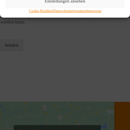
Einstellungen ansehen
DSGVO-Einverständnis
*
Ich willige ein, dass diese Website meine übermittelten
Cookie-Richtlinie
Datenschutzinformation
Impressum
Informationen speichert, sodass meine Anfrage beantwortet
werden kann.
Senden